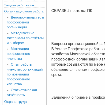
Защита работников
ОБРАЗЕЦ протокол ПК
Организационная работа
Делопроизводство в
»
профсоюзной
организации
Методические
»
материалы по отчётам
и выборам
Вопросы организационной ра
Мотивация
В Уставе Профсоюза работник
»
профсоюзного
хозяйства Московской област
членства
профсоюзной организации явл
которые созываются по мере н
Опыт работы
»
членских организаций
объявляется членам профсоюза
по мотивации
срока.
профсоюзного
членства
Статистическая
»
отчётность
Заявления о приеме в профсо
Охрана труда